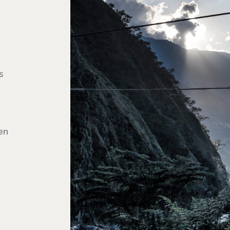
,
s
en