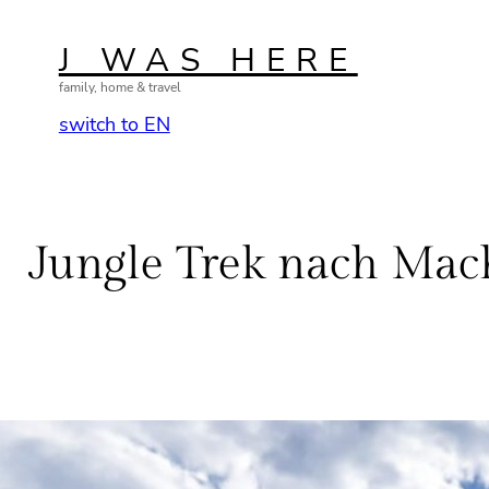
Zum
Inhalt
J WAS HERE
springen
family, home & travel
switch to EN
Jungle Trek nach Mach