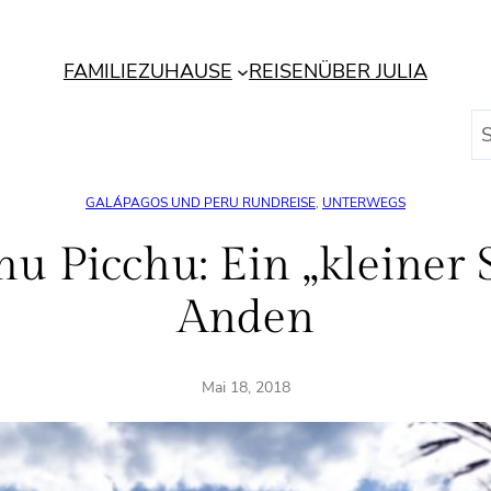
FAMILIE
ZUHAUSE
REISEN
ÜBER JULIA
S
u
c
GALÁPAGOS UND PERU RUNDREISE
, 
UNTERWEGS
h
e
u Picchu: Ein „kleiner 
n
Anden
Mai 18, 2018