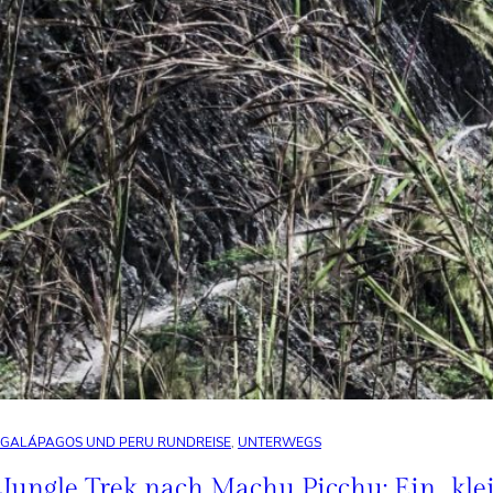
GALÁPAGOS UND PERU RUNDREISE
, 
UNTERWEGS
Jungle Trek nach Machu Picchu: Ein „kle