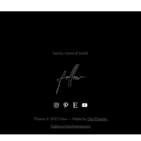
J WAS HERE
family, home & travel
Instagram
Pinterest
Etsy
YouTube
Theme © 2022 Ona — Made by
DeoThemes
Datenschutz
Impressum