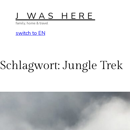
Zum
Inhalt
J WAS HERE
springen
family, home & travel
switch to EN
Schlagwort:
Jungle Trek