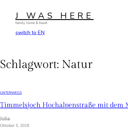
Zum
Inhalt
J WAS HERE
springen
family, home & travel
switch to EN
Schlagwort:
Natur
UNTERWEGS
Timmelsjoch Hochalpenstraße mit dem 
Julia
Oktober 5, 2018