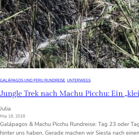
GALÁPAGOS UND PERU RUNDREISE
, 
UNTERWEGS
Jungle Trek nach Machu Picchu: Ein „kle
Julia
Mai 18, 2018
Galápagos & Machu Picchu Rundreise: Tag 23 oder Tag 
hinter uns haben. Gerade machen wir Siesta nach einem