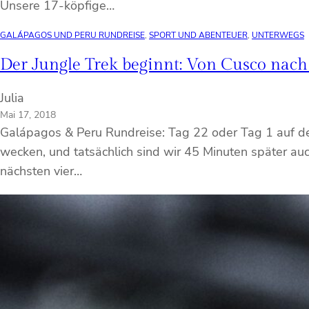
Unsere 17-köpfige…
GALÁPAGOS UND PERU RUNDREISE
, 
SPORT UND ABENTEUER
, 
UNTERWEGS
Der Jungle Trek beginnt: Von Cusco nac
Julia
Mai 17, 2018
Galápagos & Peru Rundreise: Tag 22 oder Tag 1 auf de
wecken, und tatsächlich sind wir 45 Minuten später au
nächsten vier…