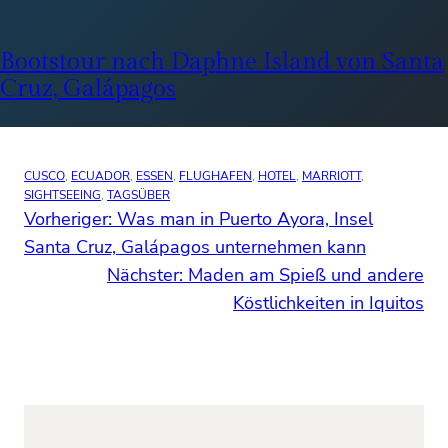
Bootstour nach Daphne Island von Santa
Cruz, Galápagos
CUSCO
, 
ECUADOR
, 
ESSEN
, 
FLUGHAFEN
, 
HOTEL
, 
MARRIOTT
, 
SIGHTSEEING
, 
TAGSÜBER
Vorheriger:
Was man in Puerto Ayora, Insel
Santa Cruz, Galápagos unternehmen kann
Nächster:
Maden am Spieß und andere
Köstlichkeiten in Iquitos