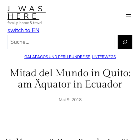
Zum
J WAS
Inhalt
HERE
springen
family, home & travel
switch to EN
S
u
c
GALÁPAGOS UND PERU RUNDREISE
, 
UNTERWEGS
h
e
Mitad del Mundo in Quito:
n
am Äquator in Ecuador
Mai 9, 2018