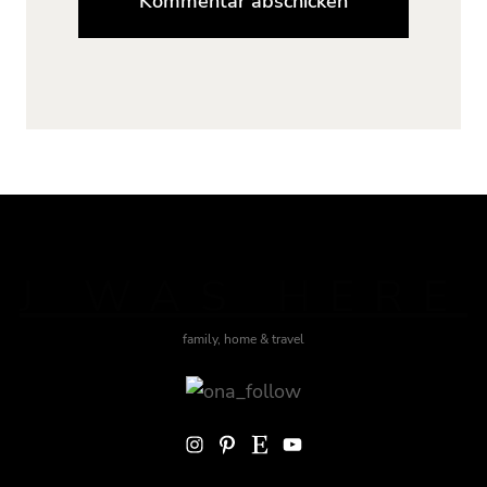
J WAS HERE
family, home & travel
Instagram
Pinterest
Etsy
YouTube