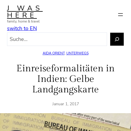
Zum
J WAS
Inhalt
HERE
springen
family, home & travel
switch to EN
S
u
c
AIDA ORIENT
, 
UNTERWEGS
h
e
Einreiseformalitäten in
n
Indien: Gelbe
Landgangskarte
Januar 1, 2017