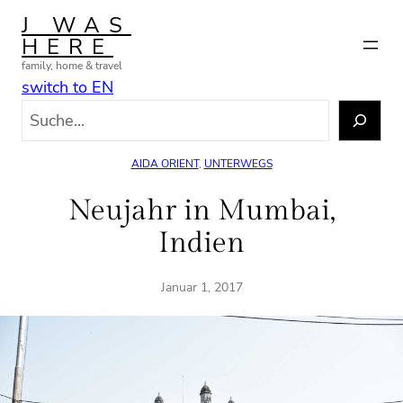
Zum
J WAS
Inhalt
HERE
springen
family, home & travel
switch to EN
S
u
c
AIDA ORIENT
, 
UNTERWEGS
h
e
Neujahr in Mumbai,
n
Indien
Januar 1, 2017