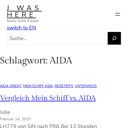
Zum
J WAS
Inhalt
HERE
springen
family, home & travel
switch to EN
S
u
c
h
Schlagwort:
AIDA
e
n
AIDA ORIENT
, 
MEIN SCHIFF ASIA
, 
REISETIPPS
, 
UNTERWEGS
Vergleich Mein Schiff vs. AIDA
Julia
Februar 14, 2019
LH779 von SIN nach FRA Bei 13 Stunden