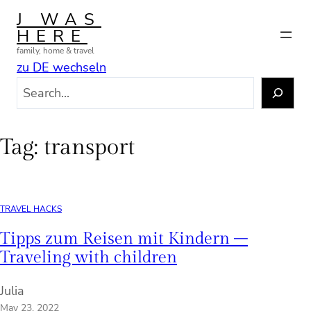
Skip
J WAS
to
HERE
content
family, home & travel
zu DE wechseln
S
e
a
r
Tag:
transport
c
h
TRAVEL HACKS
Tipps zum Reisen mit Kindern –
Traveling with children
Julia
May 23, 2022