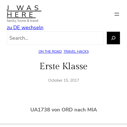
Skip
J WAS
to
HERE
content
family, home & travel
zu DE wechseln
S
e
a
ON THE ROAD
, 
TRAVEL HACKS
r
c
Erste Klasse
h
October 15, 2017
UA1738 von ORD nach MIA