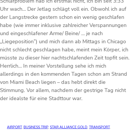
Schlafproblem hab ich erstmal nicht, ich bin seit 3:33
Uhr wach… Der Jetlag schlägt voll ein. Obwohl ich auf
der Langstrecke gestern schon ein wenig geschlafen
habe (wie immer inklusive zahlreicher Verspannungen
und eingeschlafener Arme/ Beine/ … je nach
„Liegeposition”) und mich dann ab Mittags in Chicago
nicht schlecht geschlagen habe, meint mein Körper, ich
müsste zu dieser hier nachtschlafenden Zeit topfit sein.
Herrlich… In meiner Vorstellung sehe ich mich
allerdings in den kommenden Tagen schon am Strand
von Miami Beach liegen – das hebt direkt die
Stimmung. Vor allem, nachdem der gestrige Tag nicht
der idealste für eine Stadttour war.
AIRPORT
, 
BUSINESS TRIP
, 
STAR ALLIANCE GOLD
, 
TRANSPORT
, 