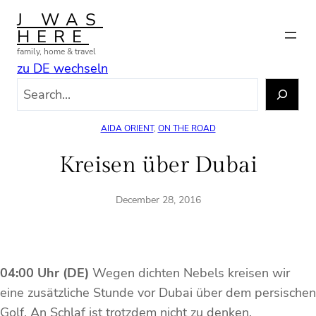
Skip
J WAS
to
HERE
content
family, home & travel
zu DE wechseln
S
e
a
AIDA ORIENT
, 
ON THE ROAD
r
c
Kreisen über Dubai
h
December 28, 2016
04:00 Uhr (DE)
Wegen dichten Nebels kreisen wir
eine zusätzliche Stunde vor Dubai über dem persischen
Golf. An Schlaf ist trotzdem nicht zu denken.