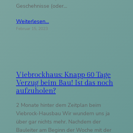
Geschehnisse (oder…
Weiterlesen…
Februar 15, 2023
Viebrockhaus: Knapp 60 Tage
Verzug beim Bau! Ist das noch
aufzuholen?
2 Monate hinter dem Zeitplan beim
Viebrock-Hausbau Wir wundern uns ja
über gar nichts mehr. Nachdem der
Bauleiter am Beginn der Woche mit der