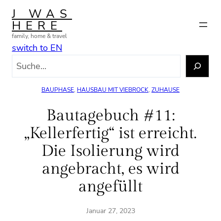
Zum
J WAS
Inhalt
HERE
springen
family, home & travel
switch to EN
S
u
c
BAUPHASE
, 
HAUSBAU MIT VIEBROCK
, 
ZUHAUSE
h
e
Bautagebuch #11:
n
„Kellerfertig“ ist erreicht.
Die Isolierung wird
angebracht, es wird
angefüllt
Januar 27, 2023