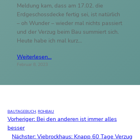
Meldung kam, dass am 17.02. die
Erdgeschossdecke fertig sei, ist natürlich
– oh Wunder – wieder mal nichts passiert
und der Verzug beim Bau summiert sich.
Heute habe ich mal kurz…
Weiterlesen…
Februar 8, 2023
BAUTAGEBUCH
, 
ROHBAU
Vorheriger:
Bei den anderen ist immer alles
besser
Nächster:
Viebrockhaus: Knapp 60 Tage Verzug