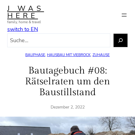
Zum
J WAS
Inhalt
HERE
springen
family, home & travel
switch to EN
S
u
c
BAUPHASE
, 
HAUSBAU MIT VIEBROCK
, 
ZUHAUSE
h
e
Bautagebuch #08:
n
Rätselraten um den
Baustillstand
Dezember 2, 2022