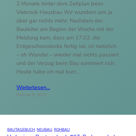
2 Monate hinter dem Zeitplan beim
Viebrock-Hausbau Wir wundern uns ja
über gar nichts mehr. Nachdem der
Bauleiter am Beginn der Woche mit der
Meldung kam, dass am 17.02. die
Erdgeschossdecke fertig sei, ist natürlich
– oh Wunder – wieder mal nichts passiert
und der Verzug beim Bau summiert sich.
Heute habe ich mal kurz…
Weiterlesen…
Februar 8, 2023
BAUTAGEBUCH
, 
NEUBAU
, 
ROHBAU