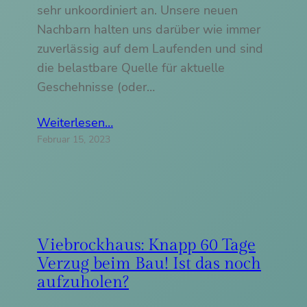
sehr unkoordiniert an. Unsere neuen
Nachbarn halten uns darüber wie immer
zuverlässig auf dem Laufenden und sind
die belastbare Quelle für aktuelle
Geschehnisse (oder…
Weiterlesen…
Februar 15, 2023
Viebrockhaus: Knapp 60 Tage
Verzug beim Bau! Ist das noch
aufzuholen?