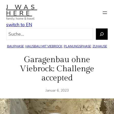
Zum
J WAS
Inhalt
HERE
springen
family, home & travel
switch to EN
S
u
c
BAUPHASE
, 
HAUSBAU MIT VIEBROCK
, 
PLANUNGSPHASE
, 
ZUHAUSE
h
e
Garagenbau ohne
n
Viebrock: Challenge
accepted
Januar 6, 2023