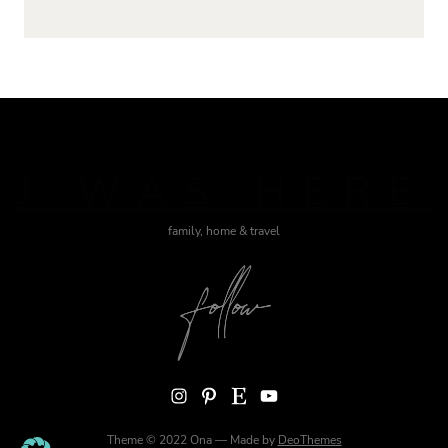
J WAS HERE
family, home & travel
Instagram
Pinterest
Etsy
YouTube
Theme © 2022 Ona — Made by
DeoThemes