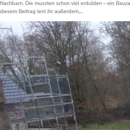
Nachbarn. Die mussten schon viel erdulden – ein Bauzau
diesem Beitrag lest ihr außerdem,…