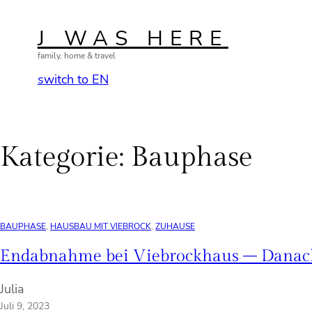
Zum
Inhalt
J WAS HERE
springen
family, home & travel
switch to EN
Kategorie:
Bauphase
BAUPHASE
, 
HAUSBAU MIT VIEBROCK
, 
ZUHAUSE
Endabnahme bei Viebrockhaus – Danach
Julia
Juli 9, 2023