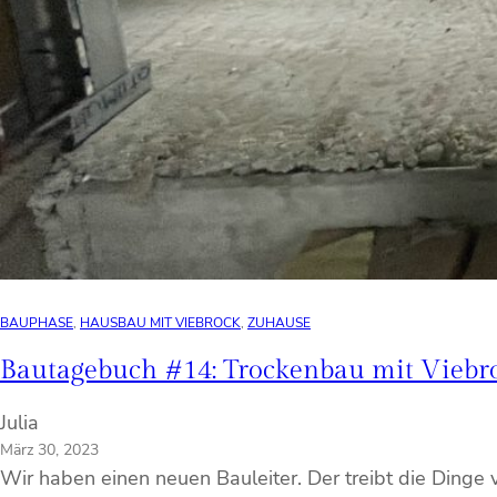
BAUPHASE
, 
HAUSBAU MIT VIEBROCK
, 
ZUHAUSE
Bautagebuch #14: Trockenbau mit Viebro
Julia
März 30, 2023
Wir haben einen neuen Bauleiter. Der treibt die Dinge v