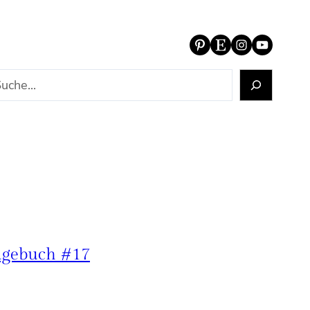
Pinterest
Etsy
Instagram
YouTube
agebuch #17