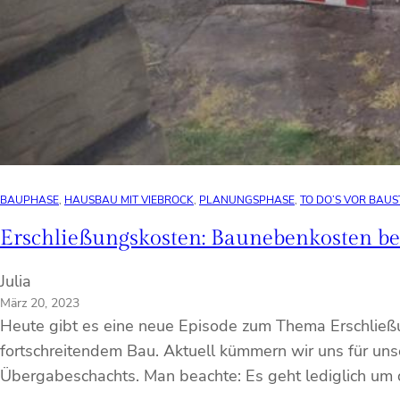
BAUPHASE
, 
HAUSBAU MIT VIEBROCK
, 
PLANUNGSPHASE
, 
TO DO’S VOR BAUS
Erschließungskosten: Baunebenkosten 
Julia
März 20, 2023
Heute gibt es eine neue Episode zum Thema Erschließ
fortschreitendem Bau. Aktuell kümmern wir uns für uns
Übergabeschachts. Man beachte: Es geht lediglich um