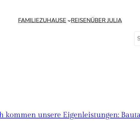
FAMILIE
ZUHAUSE
REISEN
ÜBER JULIA
S
u
c
h
e
n
 kommen unsere Eigenleistungen: Baut