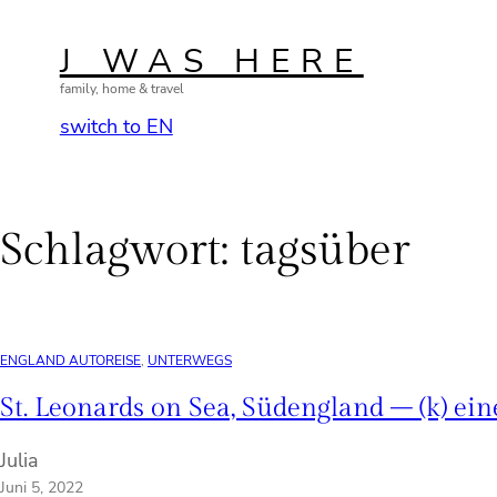
Zum
Inhalt
J WAS HERE
springen
family, home & travel
switch to EN
Schlagwort:
tagsüber
ENGLAND AUTOREISE
, 
UNTERWEGS
St. Leonards on Sea, Südengland – (k) ein
Julia
Juni 5, 2022