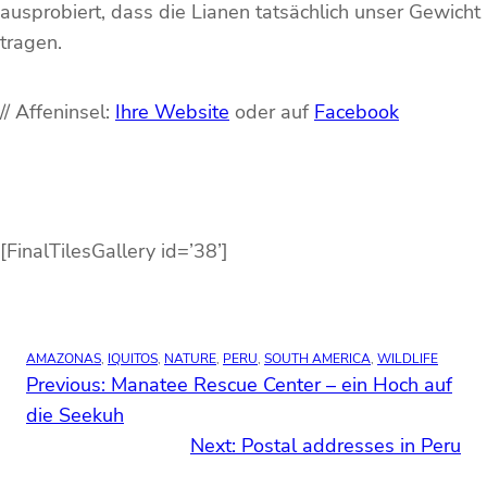
ausprobiert, dass die Lianen tatsächlich unser Gewicht
tragen.
// Affeninsel:
Ihre Website
oder auf
Facebook
[FinalTilesGallery id=’38’]
AMAZONAS
, 
IQUITOS
, 
NATURE
, 
PERU
, 
SOUTH AMERICA
, 
WILDLIFE
Previous:
Manatee Rescue Center – ein Hoch auf
die Seekuh
Next:
Postal addresses in Peru