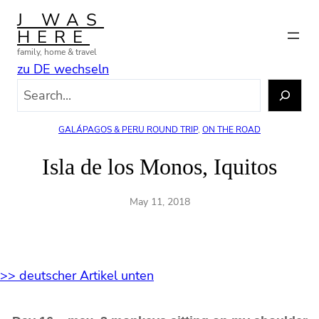
Skip
J WAS
to
HERE
content
family, home & travel
zu DE wechseln
S
e
a
GALÁPAGOS & PERU ROUND TRIP
, 
ON THE ROAD
r
c
Isla de los Monos, Iquitos
h
May 11, 2018
>> deutscher Artikel unten