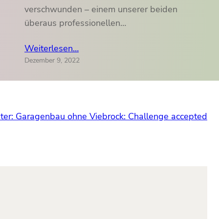
verschwunden – einem unserer beiden
überaus professionellen…
Weiterlesen…
Dezember 9, 2022
ter:
Garagenbau ohne Viebrock: Challenge accepted