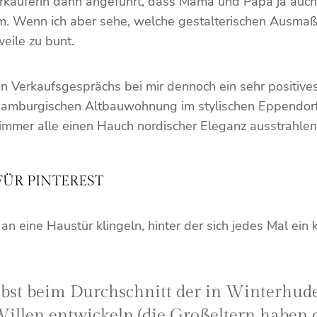
käuferin dann angeführt, dass Mama und Papa ja auch v
em. Wenn ich aber sehe, welche gestalterischen Ausmaß
weile zu bunt.
Verkaufsgesprächs bei mir dennoch ein sehr positives 
ch hamburgischen Altbauwohnung im stylischen Eppendor
erzimmer alle einen Hauch nordischer Eleganz ausstrahlen
FÜR PINTEREST
n eine Haustür klingeln, hinter der sich jedes Mal ein 
t selbst beim Durchschnitt der in Winterhu
 Willen entwickeln (die Großeltern haben 