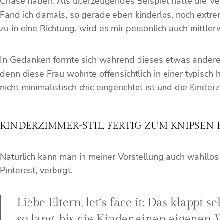
Chase haben. Als überzeugendes Beispiel hatte die Ver
Fand ich damals, so gerade eben kinderlos, noch extr
zu in eine Richtung, wird es mir persönlich auch mittler
In Gedanken formte sich während dieses etwas anderen 
denn diese Frau wohnte offensichtlich in einer typis
nicht minimalistisch chic eingerichtet ist und die Kind
KINDERZIMMER-STIL, FERTIG ZUM KNIPSEN 
Natürlich kann man in meiner Vorstellung auch wahllos a
Pinterest, verbirgt.
Liebe Eltern, let‘s face it: Das klapp
so lang, bis die Kinder einen eigenen