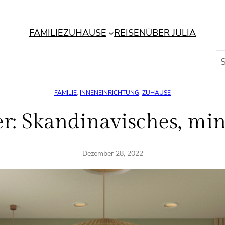
FAMILIE
ZUHAUSE
REISEN
ÜBER JULIA
S
u
c
FAMILIE
, 
INNENEINRICHTUNG
, 
ZUHAUSE
h
e
r: Skandinavisches, min
n
Dezember 28, 2022