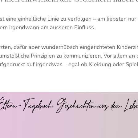
t eine einheitliche Linie zu verfolgen – am liebsten nu
tern irgendwann am äusseren Einfluss.
utzten, dafür aber wunderhübsch eingerichteten Kinderz
numstößliche Prinzipien zu kommunizieren. Vor allem an 
ufgedruckt auf irgendwas – egal ob Kleidung oder Spiel
ltern-Tagebuch: Geschichten aus dem Leb