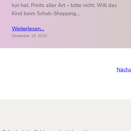
tun hat. Prints aller Art – bitte nicht. Will das
Kind beim Schuh-Shopping…
Weiterlesen…
Dezember 19, 2022
Nächs