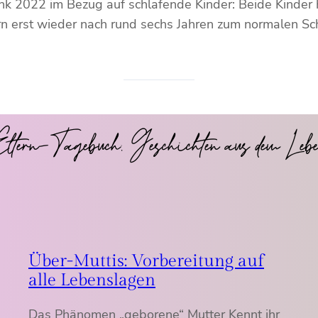
 2022 im Bezug auf schlafende Kinder: Beide Kinder h
n erst wieder nach rund sechs Jahren zum normalen Sc
ltern-Tagebuch: Geschichten aus dem Leb
Über-Muttis: Vorbereitung auf
alle Lebenslagen
Das Phänomen „geborene“ Mutter Kennt ihr