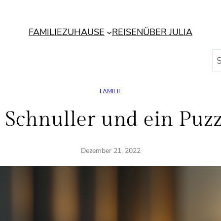
FAMILIE
ZUHAUSE
REISEN
ÜBER JULIA
S
u
c
FAMILIE
h
e
 Schnuller und ein Puzzl
n
Dezember 21, 2022