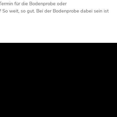
Termin für die Bodenprobe oder
o weit, so gut. Bei der Bodenprobe dabei sein ist