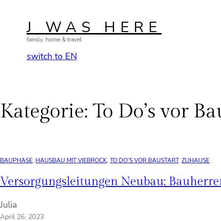
Zum
Inhalt
J WAS HERE
springen
family, home & travel
switch to EN
Kategorie:
To Do’s vor Ba
BAUPHASE
, 
HAUSBAU MIT VIEBROCK
, 
TO DO’S VOR BAUSTART
, 
ZUHAUSE
Versorgungsleitungen Neubau: Bauherren
Julia
April 26, 2023