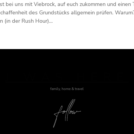
st bei uns mit Viebrock, auf euch zukommen und einen 
affenheit des Grundstücks allgemein prüfen. Warum? S
en (in der Rush Hour)…
J WAS HERE
family, home & travel