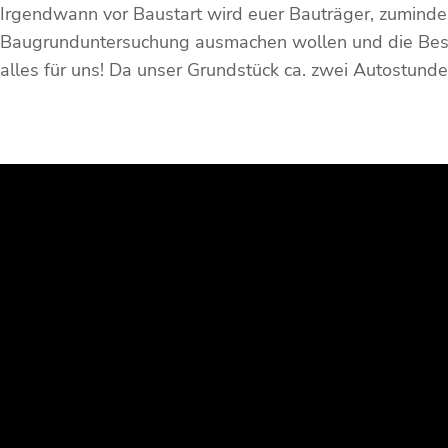
Irgendwann vor Baustart wird euer Bauträger, zuminde
Baugrunduntersuchung ausmachen wollen und die Besch
alles für uns! Da unser Grundstück ca. zwei Autostund