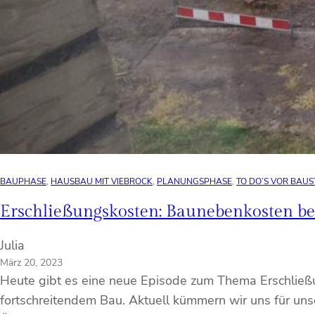
BAUPHASE
, 
HAUSBAU MIT VIEBROCK
, 
PLANUNGSPHASE
, 
TO DO’S VOR BAUS
Erschließungskosten: Baunebenkosten 
Julia
März 20, 2023
Heute gibt es eine neue Episode zum Thema Erschließ
fortschreitendem Bau. Aktuell kümmern wir uns für uns