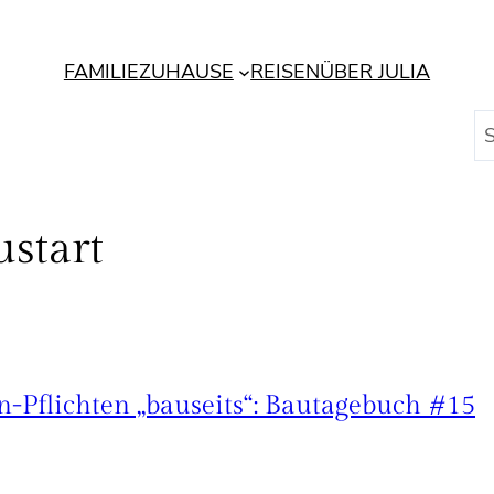
FAMILIE
ZUHAUSE
REISEN
ÜBER JULIA
S
u
c
h
ustart
e
n
-Pflichten „bauseits“: Bautagebuch #15