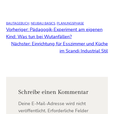
Lichtplanung
im
Neubau
BAUTAGEBUCH
–
, 
NEUBAU BASICS
, 
PLANUNGSPHASE
Vorheriger:
Pädagogik-Experiment am eigenen
Einblick
Kind: Was tun bei Wutanfällen?
in
Nächster:
Einrichtung für Esszimmer und Küche
die
im Scandi Industrial Stil
Elektrobemusterung
bei
Viebrockhaus
Schreibe einen Kommentar
Deine E-Mail-Adresse wird nicht
veröffentlicht.
Erforderliche Felder