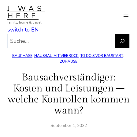
Zum
J WAS
Inhalt
HERE
springen
family, home & travel
switch to EN
S
u
c
BAUPHASE
, 
HAUSBAU MIT VIEBROCK
, 
TO DO’S VOR BAUSTART
, 
h
ZUHAUSE
e
Bausachverständiger:
n
Kosten und Leistungen –
welche Kontrollen kommen
wann?
September 1, 2022