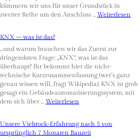
kümmern wir uns für unser Grundstück in
:
zweiter Reihe um den Anschluss …
Weiterlesen
Ers
Ba
KNX – was ist das?
be
…und warum brauchen wir das Zuerst zur
Ne
dringendsten Frage: „KNX“, was ist das
überhaupt? Ihr bekommt hier die nicht-
technische Kurzzusammenfassung (wer’s ganz
genau wissen will, fragt Wikipedia). KNX ist grob
gesagt ein Gebäudeautomatisierungssystem, mit
:
dem sich über …
Weiterlesen
KNX
–
Unsere Viebrock-Erfahrung nach 5 von
was
ursprünglich 7 Monaten Bauzeit
ist