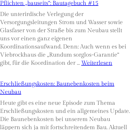
Pflichten „bauseits“: Bautagebuch #15
Die unterirdische Verlegung der
Versorgungsleitungen Strom und Wasser sowie
Glasfaser von der Straße bis zum Neubau stellt
uns vor einen ganz eigenen
Koordinationsaufwand. Denn: Auch wenn es bei
Viebrockhaus die „Rundum sorglos-Garantie“
:
gibt, für die Koordination der …
Weiterlesen
Versor
Neuba
Erschließungskosten: Baunebenkosten beim
Bauhe
Neubau
Pflich
Heute gibt es eine neue Episode zum Thema
„bausei
Erschließungskosten und ein allgemeines Update.
Bauta
Die Baunebenkosten bei unserem Neubau
#15
läppern sich ja mit fortschreitendem Bau. Aktuell