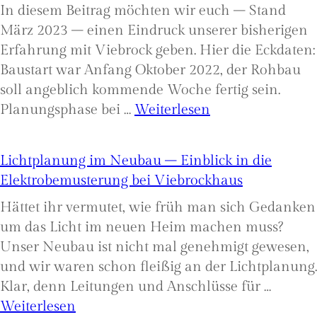
In diesem Beitrag möchten wir euch – Stand
das?
März 2023 – einen Eindruck unserer bisherigen
Erfahrung mit Viebrock geben. Hier die Eckdaten:
Baustart war Anfang Oktober 2022, der Rohbau
soll angeblich kommende Woche fertig sein.
:
Planungsphase bei …
Weiterlesen
Unsere
Viebrock-
Lichtplanung im Neubau – Einblick in die
Erfahrung
Elektrobemusterung bei Viebrockhaus
nach
Hättet ihr vermutet, wie früh man sich Gedanken
5
um das Licht im neuen Heim machen muss?
von
Unser Neubau ist nicht mal genehmigt gewesen,
ursprünglich
und wir waren schon fleißig an der Lichtplanung.
7
Klar, denn Leitungen und Anschlüsse für …
Monaten
:
Weiterlesen
Bauzeit