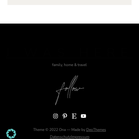
J WAS HERE
family, home & travel
Instagram
Pinterest
Etsy
YouTube
Theme © 2022 Ona — Made by
DeoThemes
Datenschutz
Impressum