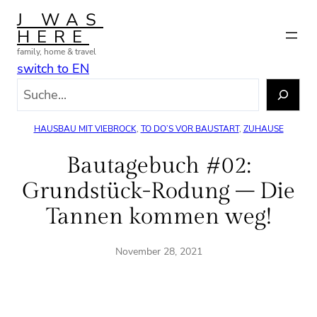
Zum
J WAS
Inhalt
HERE
springen
family, home & travel
switch to EN
S
u
c
HAUSBAU MIT VIEBROCK
, 
TO DO’S VOR BAUSTART
, 
ZUHAUSE
h
e
Bautagebuch #02:
n
Grundstück-Rodung – Die
Tannen kommen weg!
November 28, 2021