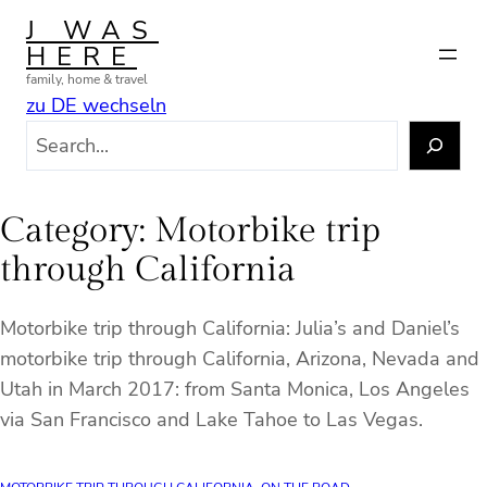
Skip
J WAS
to
HERE
content
family, home & travel
zu DE wechseln
S
e
a
r
Category:
Motorbike trip
c
through California
h
Motorbike trip through California: Julia’s and Daniel’s
motorbike trip through California, Arizona, Nevada and
Utah in March 2017: from Santa Monica, Los Angeles
via San Francisco and Lake Tahoe to Las Vegas.