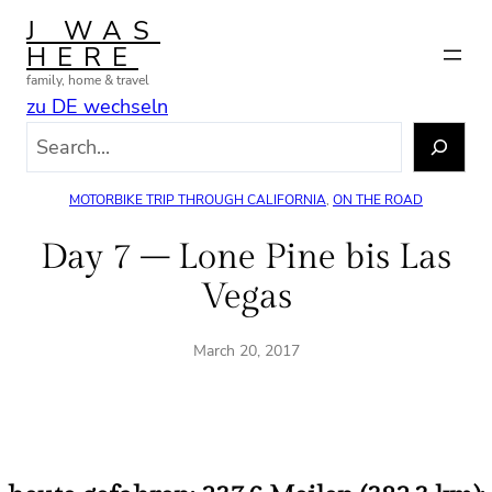
Skip
J WAS
to
HERE
content
family, home & travel
zu DE wechseln
S
e
a
MOTORBIKE TRIP THROUGH CALIFORNIA
, 
ON THE ROAD
r
c
Day 7 – Lone Pine bis Las
h
Vegas
March 20, 2017