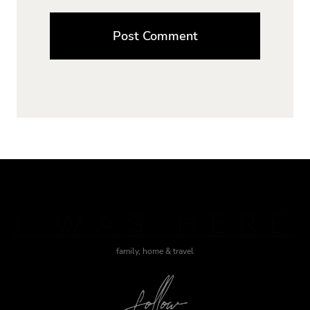
J WAS HERE
family, home & travel