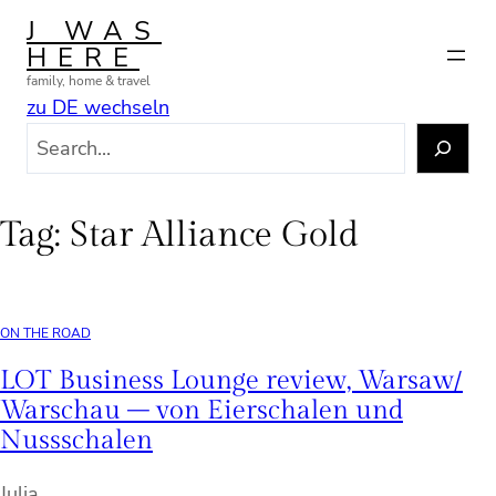
Skip
J WAS
to
HERE
content
family, home & travel
zu DE wechseln
S
e
a
r
Tag:
Star Alliance Gold
c
h
ON THE ROAD
LOT Business Lounge review, Warsaw/
Warschau – von Eierschalen und
Nussschalen
Julia