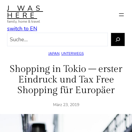
Zum
J WAS
Inhalt
HERE
springen
family, home & travel
switch to EN
S
u
c
JAPAN
, 
UNTERWEGS
h
e
Shopping in Tokio – erster
n
Eindruck und Tax Free
Shopping für Europäer
März 23, 2019