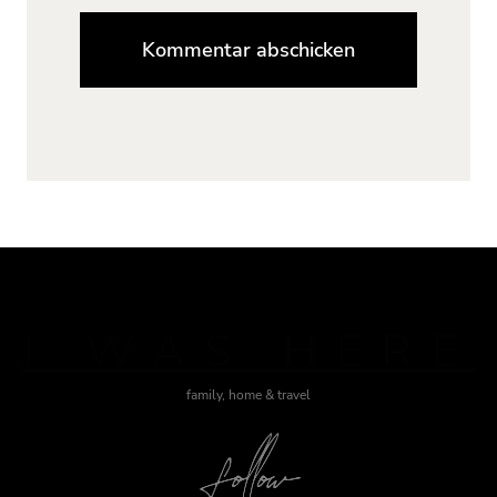
J WAS HERE
family, home & travel