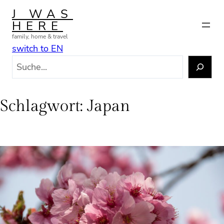
Zum
J WAS
Inhalt
HERE
springen
family, home & travel
switch to EN
S
u
c
h
Schlagwort:
Japan
e
n