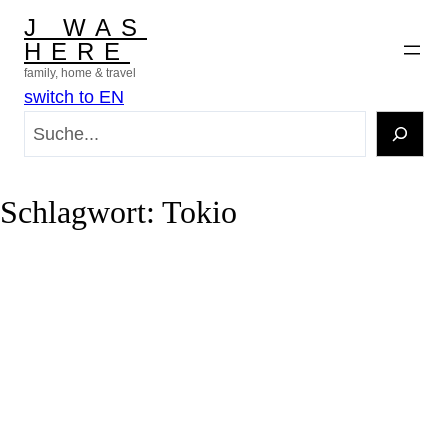
Zum
J WAS
Inhalt
HERE
springen
family, home & travel
switch to EN
S
u
c
h
Schlagwort:
Tokio
e
n