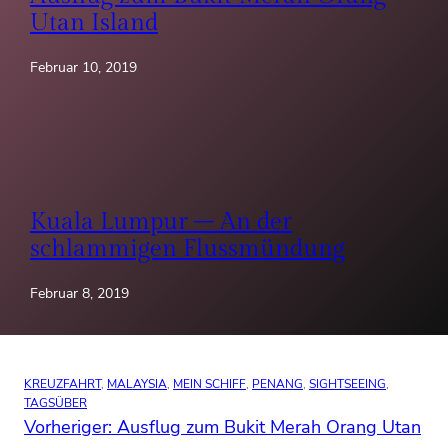
Utan Island
Februar 10, 2019
Kuala Lumpur – An der
schlammigen Flussmündung
Februar 8, 2019
KREUZFAHRT
, 
MALAYSIA
, 
MEIN SCHIFF
, 
PENANG
, 
SIGHTSEEING
, 
TAGSÜBER
Vorheriger:
Ausflug zum Bukit Merah Orang Utan