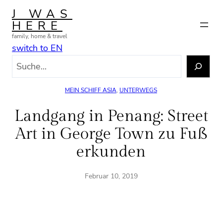
Zum
J WAS
Inhalt
HERE
springen
family, home & travel
switch to EN
S
u
c
MEIN SCHIFF ASIA
, 
UNTERWEGS
h
e
Landgang in Penang: Street
n
Art in George Town zu Fuß
erkunden
Februar 10, 2019