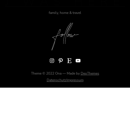
J WAS HERE
family, home & travel
Instagram
Pinterest
Etsy
YouTube
Theme © 2022 Ona — Made by
DeoThemes
Datenschutz
Impressum