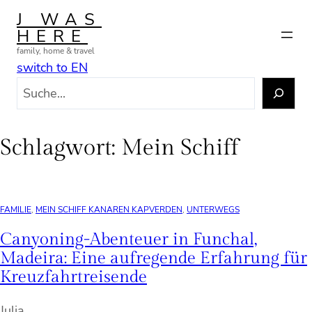
Zum
J WAS
Inhalt
HERE
springen
family, home & travel
switch to EN
S
u
c
h
Schlagwort:
Mein Schiff
e
n
FAMILIE
, 
MEIN SCHIFF KANAREN KAPVERDEN
, 
UNTERWEGS
Canyoning-Abenteuer in Funchal,
Madeira: Eine aufregende Erfahrung für
Kreuzfahrtreisende
Julia