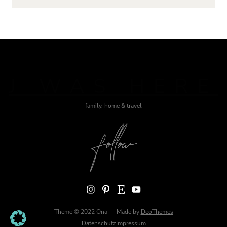
J WAS HERE
family, home & travel
Instagram
Pinterest
Etsy
YouTube
Theme © 2022 Ona — Made by
DeoThemes
Datenschutz
Impressum