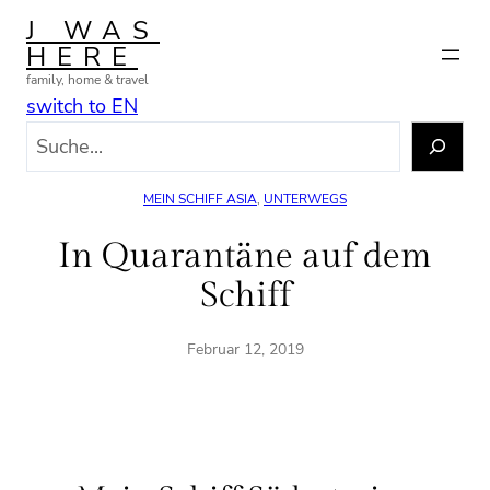
Zum
J WAS
Inhalt
HERE
springen
family, home & travel
switch to EN
S
u
c
MEIN SCHIFF ASIA
, 
UNTERWEGS
h
e
In Quarantäne auf dem
n
Schiff
Februar 12, 2019