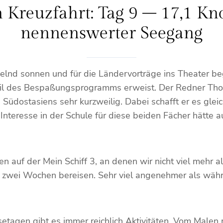
 Kreuzfahrt: Tag 9 – 17,1 Kn
nennenswerter Seegang
lnd sonnen und für die Ländervorträge ins Theater beg
teil des Bespaßungsprogramms erweist. Der Redner Thor
üdostasiens sehr kurzweilig. Dabei schafft er es gleich
 Interesse in der Schule für diese beiden Fächer hätte 
gen auf der Mein Schiff 3, an denen wir nicht viel meh
sen zwei Wochen bereisen. Sehr viel angenehmer als wä
etagen gibt es immer reichlich Aktivitäten. Vom Malen 