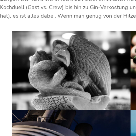
Kochduell (Gast vs. Crew) bis hin zu Gin-Verkostung u
hat), es ist alles dabei. Wenn man genug von der Hitze