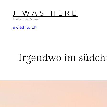
Zum
Inhalt
J WAS HERE
springen
family, home & travel
switch to EN
Irgendwo im südchi