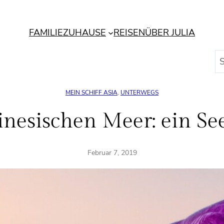
FAMILIE
ZUHAUSE
REISEN
ÜBER JULIA
S
u
c
MEIN SCHIFF ASIA
, 
UNTERWEGS
h
e
nesischen Meer: ein See
n
Februar 7, 2019