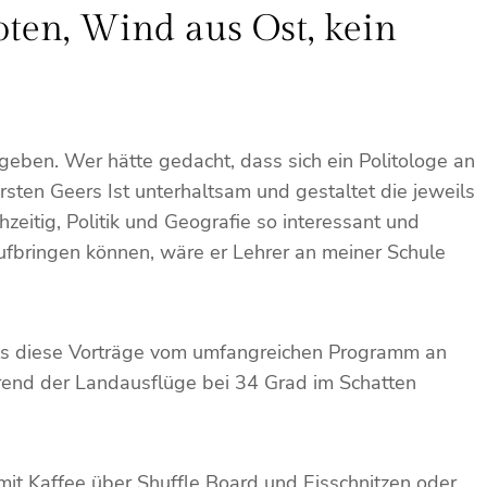
oten, Wind aus Ost, kein
eben. Wer hätte gedacht, dass sich ein Politologe an
sten Geers Ist unterhaltsam und gestaltet die jeweils
zeitig, Politik und Geografie so interessant und
aufbringen können, wäre er Lehrer an meiner Schule
r als diese Vorträge vom umfangreichen Programm an
hrend der Landausflüge bei 34 Grad im Schatten
mit Kaffee über Shuffle Board und Eisschnitzen oder