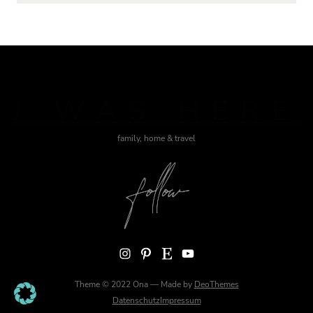
J WAS HERE
family, home & travel
Instagram
Pinterest
Etsy
YouTube
Theme © 2022 Ona — Made by
DeoThemes
Datenschutz
Impressum