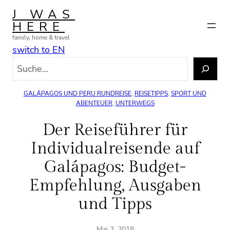
Zum
J WAS
Inhalt
HERE
springen
family, home & travel
switch to EN
S
u
c
GALÁPAGOS UND PERU RUNDREISE
, 
REISETIPPS
, 
SPORT UND
h
ABENTEUER
, 
UNTERWEGS
e
Der Reiseführer für
n
Individualreisende auf
Galápagos: Budget-
Empfehlung, Ausgaben
und Tipps
Mai 3, 2018