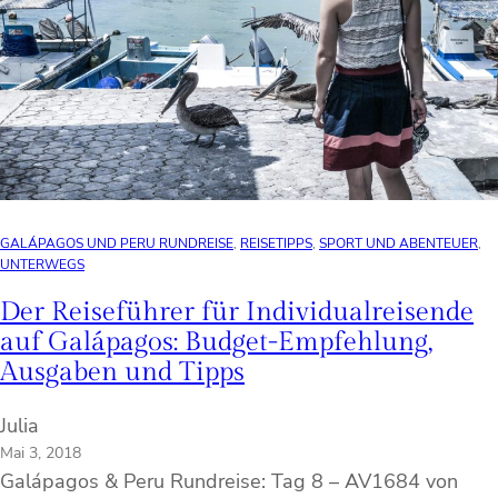
GALÁPAGOS UND PERU RUNDREISE
, 
REISETIPPS
, 
SPORT UND ABENTEUER
, 
UNTERWEGS
Der Reiseführer für Individualreisende
auf Galápagos: Budget-Empfehlung,
Ausgaben und Tipps
Julia
Mai 3, 2018
Galápagos & Peru Rundreise: Tag 8 – AV1684 von