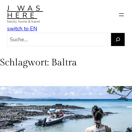
Zum
J WAS
Inhalt
HERE
springen
family, home & travel
switch to EN
S
u
c
h
Schlagwort:
Baltra
e
n