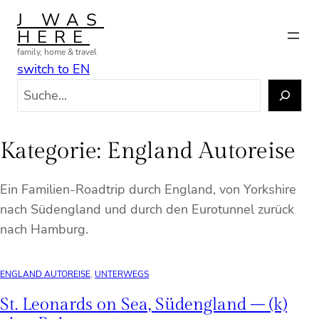
Zum
J WAS
Inhalt
HERE
springen
family, home & travel
switch to EN
S
u
c
h
Kategorie:
England Autoreise
e
n
Ein Familien-Roadtrip durch England, von Yorkshire
nach Südengland und durch den Eurotunnel zurück
nach Hamburg.
ENGLAND AUTOREISE
, 
UNTERWEGS
St. Leonards on Sea, Südengland – (k)