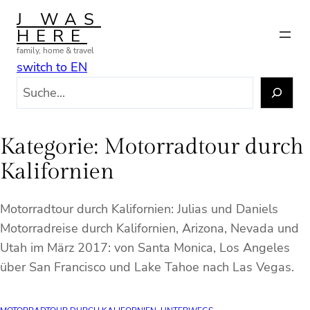
Zum
J WAS
Inhalt
HERE
springen
family, home & travel
switch to EN
S
u
c
h
Kategorie:
Motorradtour durch
e
Kalifornien
n
Motorradtour durch Kalifornien: Julias und Daniels
Motorradreise durch Kalifornien, Arizona, Nevada und
Utah im März 2017: von Santa Monica, Los Angeles
über San Francisco und Lake Tahoe nach Las Vegas.