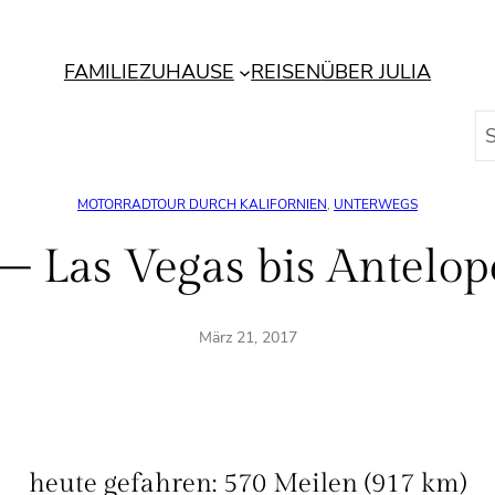
FAMILIE
ZUHAUSE
REISEN
ÜBER JULIA
S
u
c
MOTORRADTOUR DURCH KALIFORNIEN
, 
UNTERWEGS
h
e
– Las Vegas bis Antelo
n
März 21, 2017
heute gefahren: 570 Meilen (917 km)