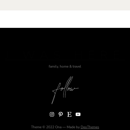
J WAS HERE
family, home & travel
Instagram
Pinterest
Etsy
YouTube
Theme © 2022 Ona — Made by
DeoThemes