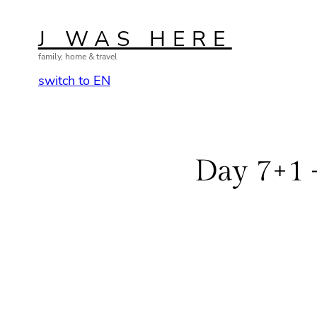
Zum
Inhalt
J WAS HERE
springen
family, home & travel
switch to EN
Day 7+1 