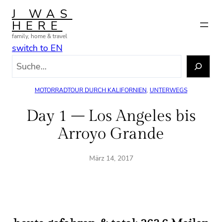
Zum
J WAS
Inhalt
HERE
springen
family, home & travel
switch to EN
S
u
c
MOTORRADTOUR DURCH KALIFORNIEN
, 
UNTERWEGS
h
e
Day 1 – Los Angeles bis
n
Arroyo Grande
März 14, 2017