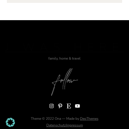
J WAS HERE
family, home & travel
Instagram
Pinterest
Etsy
YouTube
Theme © 2022 Ona — Made by
DeoThemes
Datenschutz
Impressum