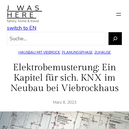
Zum
J WAS
Inhalt
HERE
springen
family, home & travel
switch to EN
S
u
c
HAUSBAU MIT VIEBROCK
, 
PLANUNGSPHASE
, 
ZUHAUSE
h
e
Elektrobemusterung: Ein
n
Kapitel für sich. KNX im
Neubau bei Viebrockhaus
März 8, 2023