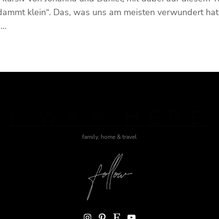
ammt klein“. Das, was uns am meisten verwundert hat,
,…
J WAS HERE
family, home & travel
Instagram
Pinterest
Etsy
YouTube