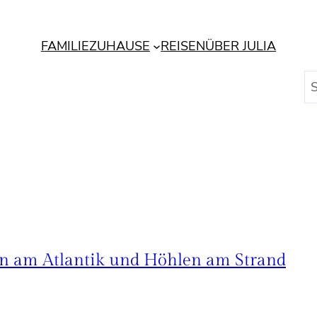
FAMILIE
ZUHAUSE
REISEN
ÜBER JULIA
S
u
c
h
e
n
en am Atlantik und Höhlen am Strand