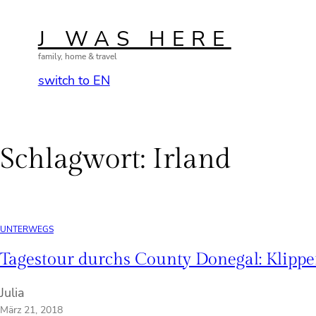
Zum
Inhalt
J WAS HERE
springen
family, home & travel
switch to EN
Schlagwort:
Irland
UNTERWEGS
Tagestour durchs County Donegal: Klipp
Julia
März 21, 2018