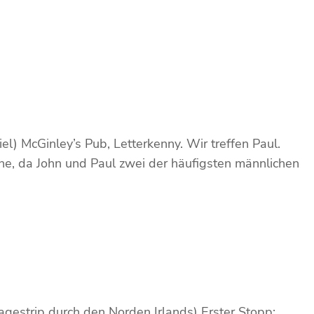
) McGinley’s Pub, Letterkenny. Wir treffen Paul.
ahe, da John und Paul zwei der häufigsten männlichen
agestrip durch den Norden Irlands) Erster Stopp: