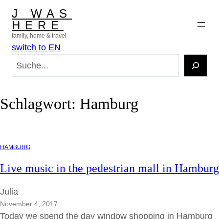
Zum
J WAS
Inhalt
HERE
springen
family, home & travel
switch to EN
S
u
c
h
Schlagwort:
Hamburg
e
n
HAMBURG
Live music in the pedestrian mall in Hamburg
Julia
November 4, 2017
Today we spend the day window shopping in Hamburg