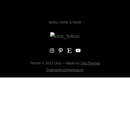
J WAS HERE
family, home & travel
Instagram
Pinterest
Etsy
YouTube
Theme © 2022 Ona — Made by
DeoThemes
Datenschutz
Impressum