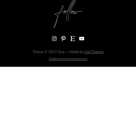
Instagram
Pinterest
Etsy
YouTube
Theme © 2022 Ona — Made by
DeoThemes
Datenschutz
Impressum