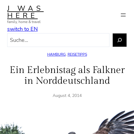
Zum
J WAS
Inhalt
HERE
springen
family, home & travel
switch to EN
S
u
c
HAMBURG
, 
REISETIPPS
h
e
Ein Erlebnistag als Falkner
n
in Norddeutschland
August 4, 2014