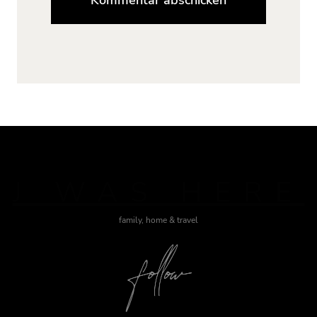
J WAS HERE
family, home & travel