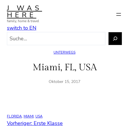
Zum
J WAS
Inhalt
HERE
springen
family, home & travel
switch to EN
S
u
c
UNTERWEGS
h
e
Miami, FL, USA
n
Oktober 15, 2017
FLORIDA
, 
MIAMI
, 
USA
Vorheriger:
Erste Klasse