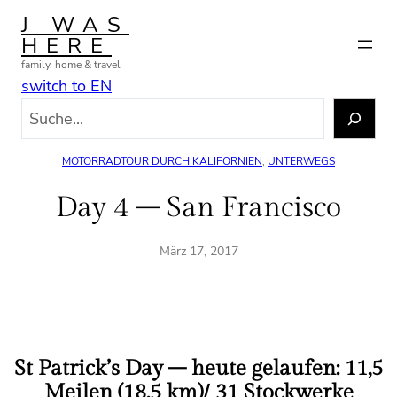
Zum
J WAS
Inhalt
HERE
springen
family, home & travel
switch to EN
S
u
c
MOTORRADTOUR DURCH KALIFORNIEN
, 
UNTERWEGS
h
e
Day 4 – San Francisco
n
März 17, 2017
St Patrick’s Day – heute gelaufen: 11,5
Meilen (18,5 km)/ 31 Stockwerke