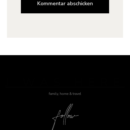
J WAS HERE
family, home & travel