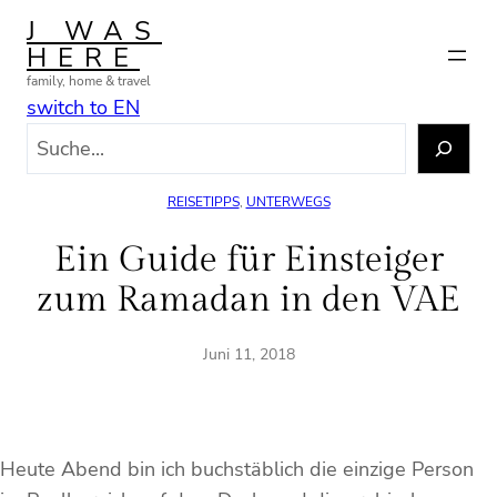
Zum
J WAS
Inhalt
HERE
springen
family, home & travel
switch to EN
S
u
c
REISETIPPS
, 
UNTERWEGS
h
e
Ein Guide für Einsteiger
n
zum Ramadan in den VAE
Juni 11, 2018
Heute Abend bin ich buchstäblich die einzige Person