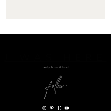
J WAS HERE
family, home & travel
Instagram
Pinterest
Etsy
YouTube