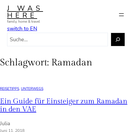
Zum
J WAS
Inhalt
HERE
springen
family, home & travel
switch to EN
S
u
c
h
Schlagwort:
Ramadan
e
n
REISETIPPS
, 
UNTERWEGS
Ein Guide für Einsteiger zum Ramadan
in den VAE
Julia
Juni 11, 2018