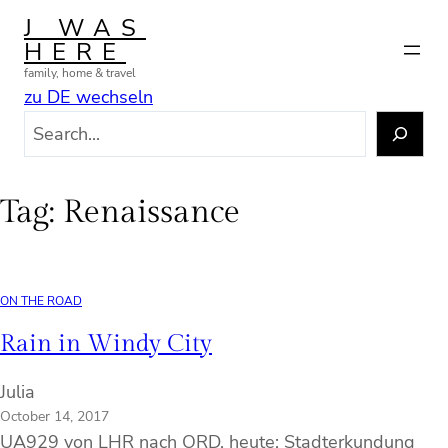
Skip
J WAS
to
HERE
content
family, home & travel
zu DE wechseln
S
e
a
r
Tag:
Renaissance
c
h
ON THE ROAD
Rain in Windy City
Julia
October 14, 2017
UA929 von LHR nach ORD, heute: Stadterkundung