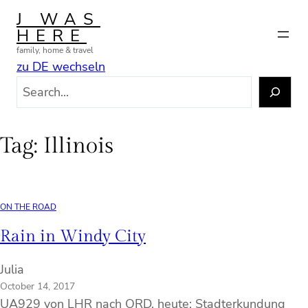
Skip
J WAS
to
HERE
content
family, home & travel
zu DE wechseln
S
e
a
r
Tag:
Illinois
c
h
ON THE ROAD
Rain in Windy City
Julia
October 14, 2017
UA929 von LHR nach ORD, heute: Stadterkundung