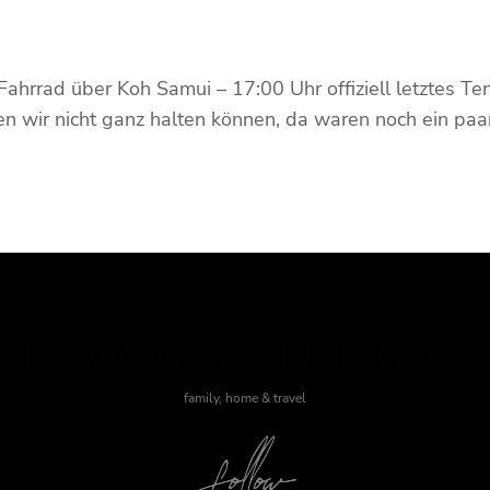
Fahrrad über Koh Samui – 17:00 Uhr offiziell letztes T
 wir nicht ganz halten können, da waren noch ein paar
J WAS HERE
family, home & travel