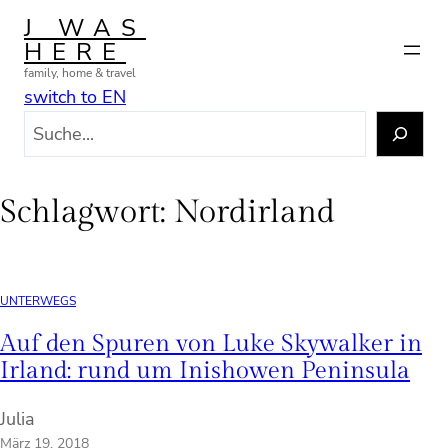
Zum
J WAS
Inhalt
HERE
springen
family, home & travel
switch to EN
S
u
c
h
Schlagwort:
Nordirland
e
n
UNTERWEGS
Auf den Spuren von Luke Skywalker in
Irland: rund um Inishowen Peninsula
Julia
März 19, 2018